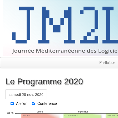
Participer
Le Programme 2020
samedi 28 nov. 2020
Atelier
Conference
Lutins
Amphi Est
09:00
Inkscape
La Cybersécurité
Projet Distrom