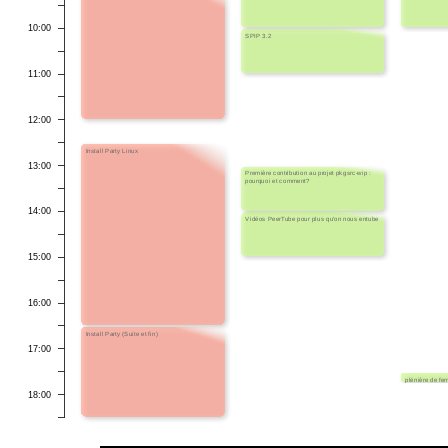
10:00
SPIP 3.2
11:00
12:00
Install Party Linux
13:00
Première contribution au projet pkgsrc-wip :
pourquoi et comment?
14:00
Vidéos PeerTube pour plus qu'on nous entube
15:00
16:00
Install Party (Suite et fin)
17:00
plénière de fe
18:00