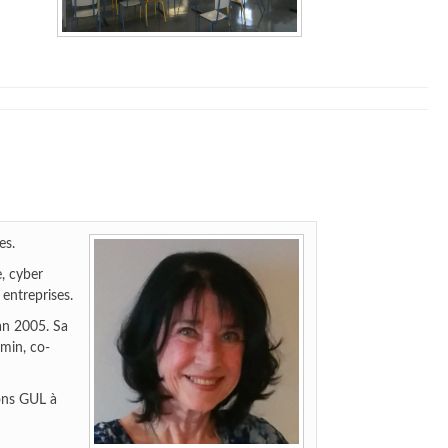
es.
, cyber
 entreprises.
’an 2005. Sa
dmin, co-
ions GUL à