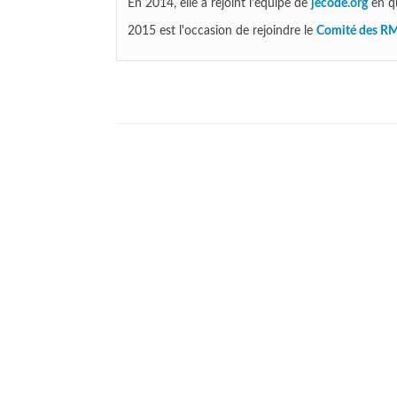
En 2014, elle a rejoint l'équipe de
jecode.org
en qu
2015 est l'occasion de rejoindre le
Comité des R