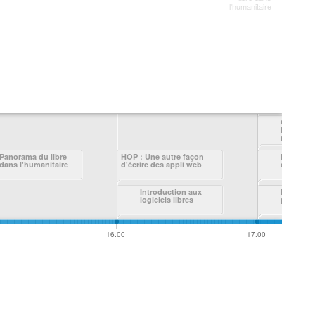
l'humanitaire
GNU/Linux
libre et a
mobiles ;
perdre la 
Panorama du libre
HOP : Une autre façon
Introduction à 
Présenta
dans l'humanitaire
d'écrire des appli web
documents La
de Synfi
Introduction aux
Les form
Le web s
logiciels libres
par l'exe
16:00
17:00