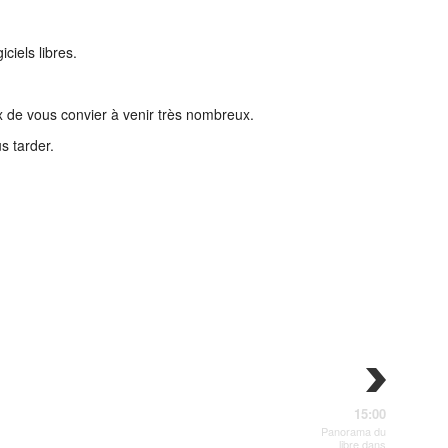
ciels libres.
ux de vous convier à venir très nombreux.
s tarder.
15:00
Panorama du
libre dans